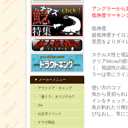
アングラーから
低伸度マーキン
低伸度
超低伸度ナイロ
意思をよりダイ
ステルス性と視
クリア60cm
く、視認性の高
ラーは常にライ
▼ メーカーメニュー
使い方のコツ
・ アウトドア・キャンプ
魚から見切られ
・ 「越トラ」オリジナル!!
インをチェック
・ Aio
魚が釣れたり根
びなおし、常に
・ お正月イベント
・ ナマズ商品