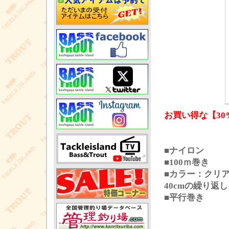
お買い得な【30
■ナイロン
■100ｍ巻き
■カラー：クリ
40cmの繰り返
■平行巻き