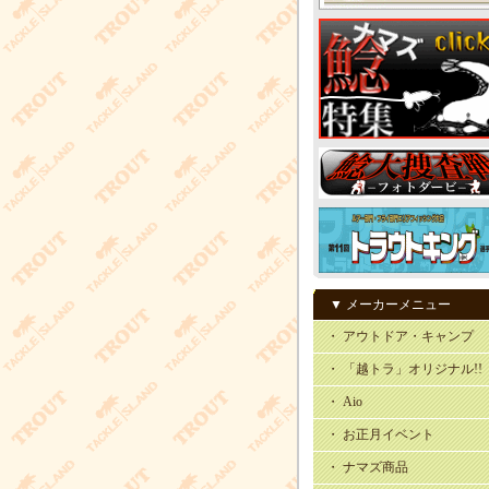
▼ メーカーメニュー
・ アウトドア・キャンプ
・ 「越トラ」オリジナル!!
・ Aio
・ お正月イベント
・ ナマズ商品