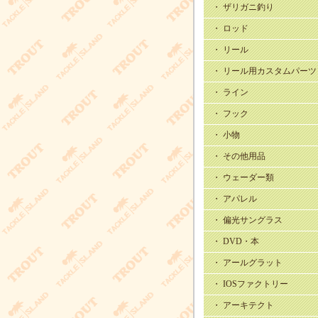
・ ザリガニ釣り
・ ロッド
・ リール
・ リール用カスタムパーツ
・ ライン
・ フック
・ 小物
・ その他用品
・ ウェーダー類
・ アパレル
・ 偏光サングラス
・ DVD・本
・ アールグラット
・ IOSファクトリー
・ アーキテクト