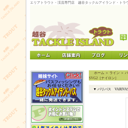
エリアトラウト・渓流専門店 越谷タックルアイランド・トラ
ホーム
＞
ライン
＞
SVG2［ナイロン］
▼ バリバス VARI