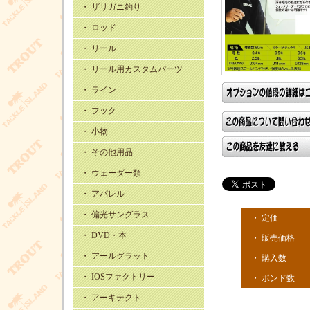
・ ザリガニ釣り
・ ロッド
・ リール
・ リール用カスタムパーツ
・ ライン
・ フック
・ 小物
・ その他用品
・ ウェーダー類
・ アパレル
・ 偏光サングラス
・ 定価
・ DVD・本
・ 販売価格
・ アールグラット
・ 購入数
・ IOSファクトリー
・ ポンド数
・ アーキテクト