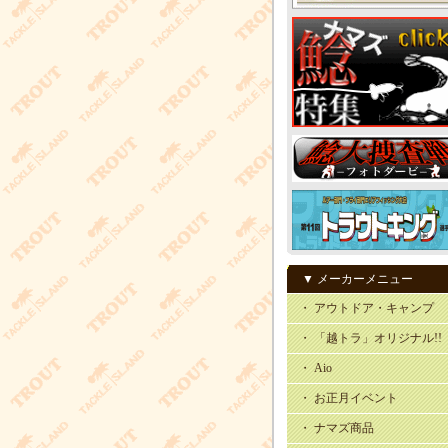
▼ メーカーメニュー
・ アウトドア・キャンプ
・ 「越トラ」オリジナル!!
・ Aio
・ お正月イベント
・ ナマズ商品