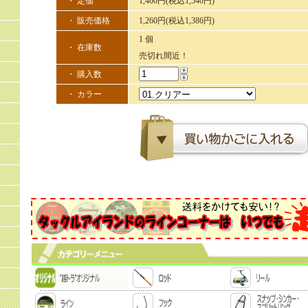
・ 定価
1,400円(税込1,540円)
・ 販売価格
1,260円(税込1,386円)
1 個
・ 在庫数
売切れ間近！
・ 購入数
・ カラー