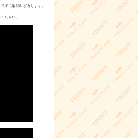
に通ずる醍醐味が有ります。
みください。