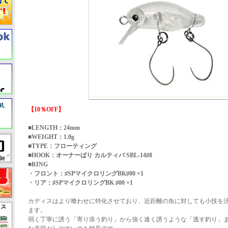
【10％OFF】
■LENGTH：24mm
■WEIGHT：1.0g
■TYPE：フローティング
■HOOK：オーナーばり カルティバ SBL-14♯8
■RING
・フロント：♯SPマイクロリングBK♯00 ×1
・リア：♯SPマイクロリングBK ♯00 ×1
カディスはより喰わせに特化させており、近距離の魚に対しても小技を
ます。
弱く丁寧に誘う「寄り添う釣り」から強く速く誘うような「逃す釣り」