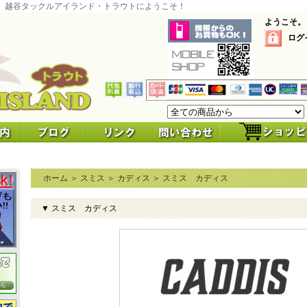
 越谷タックルアイランド・トラウトにようこそ！
ようこそ。
ログ
ホーム
＞
スミス
＞
カディス
＞
スミス カディス
▼ スミス カディス