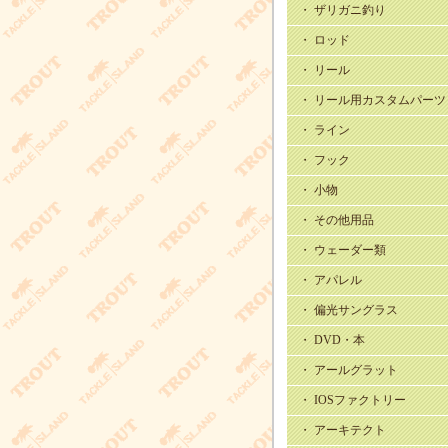
・ ザリガニ釣り
・ ロッド
・ リール
・ リール用カスタムパーツ
・ ライン
・ フック
・ 小物
・ その他用品
・ ウェーダー類
・ アパレル
・ 偏光サングラス
・ DVD・本
・ アールグラット
・ IOSファクトリー
・ アーキテクト