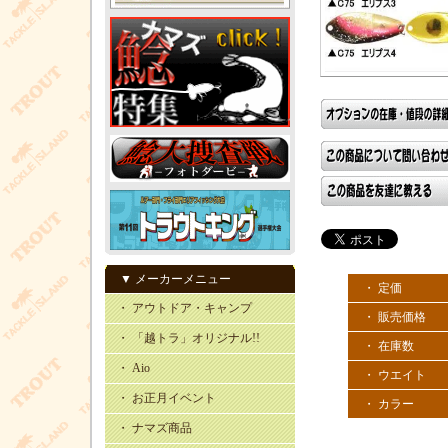
▼ メーカーメニュー
・ 定価
・ アウトドア・キャンプ
・ 販売価格
・ 「越トラ」オリジナル!!
・ 在庫数
・ Aio
・ ウエイト
・ お正月イベント
・ カラー
・ ナマズ商品