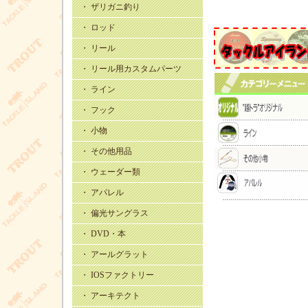
・ ザリガニ釣り
・ ロッド
・ リール
・ リール用カスタムパーツ
・ ライン
・ フック
・ 小物
・ その他用品
・ ウェーダー類
・ アパレル
・ 偏光サングラス
・ DVD・本
・ アールグラット
・ IOSファクトリー
・ アーキテクト