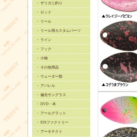
・ ザリガニ釣り
・ ロッド
・ リール
・ リール用カスタムパーツ
・ ライン
・ フック
・ 小物
・ その他用品
・ ウェーダー類
・ アパレル
・ 偏光サングラス
・ DVD・本
・ アールグラット
・ IOSファクトリー
・ アーキテクト