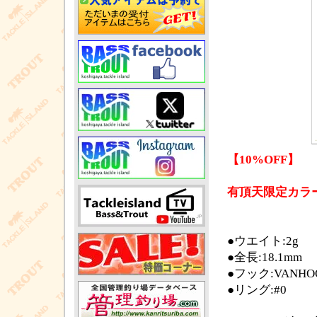
【10%OFF】
有頂天限定カラ
●ウエイト:2g
●全長:18.1mm
●フック:VANHOOK
●リング:#0