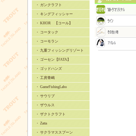
・ ガンクラフト
・ キングフィッシャー
・ KHOR 【コール】
・ コータック
・ コーモラン
・ 九重フィッシングリゾート
・ ゴーセン【FATA】
・ ゴッドハンズ
・ 工房青嶋
・ GameFishingLabo
・ サウリブ
・ ザウルス
・ ザクトクラフト
・ Zatta
・ サクラマススプーン