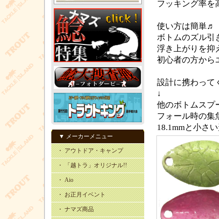
フッキング率を高
使い方は簡単♬
ボトムのズル引
浮き上がりを抑
初心者の方からエ
設計に携わってく
↓
他のボトムスプ
フォール時の集
18.1mmと小
▼ メーカーメニュー
・ アウトドア・キャンプ
・ 「越トラ」オリジナル!!
・ Aio
・ お正月イベント
・ ナマズ商品