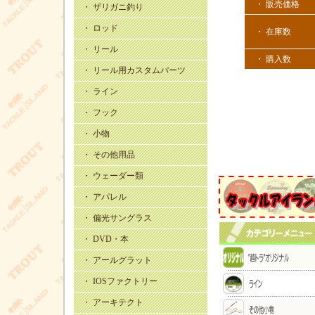
・ 販売価格
・ ザリガニ釣り
・ ロッド
・ 在庫数
・ リール
・ 購入数
・ リール用カスタムパーツ
・ ライン
・ フック
・ 小物
・ その他用品
・ ウェーダー類
・ アパレル
・ 偏光サングラス
・ DVD・本
・ アールグラット
・ IOSファクトリー
・ アーキテクト