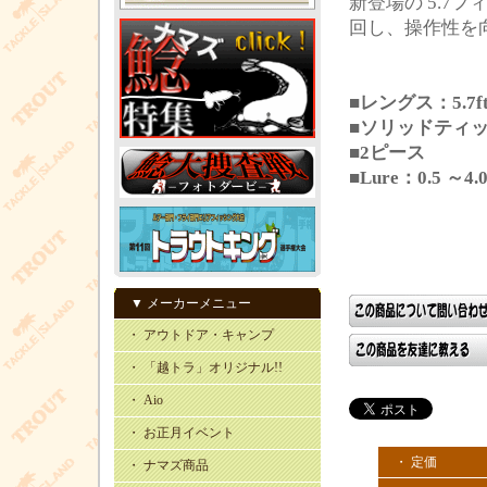
新登場の 5.7
回し、操作性を
■レングス：5.7f
■ソリッドティ
■2ピース
■Lure：0.5 ～4.
▼ メーカーメニュー
・ アウトドア・キャンプ
・ 「越トラ」オリジナル!!
・ Aio
・ お正月イベント
・ 定価
・ ナマズ商品