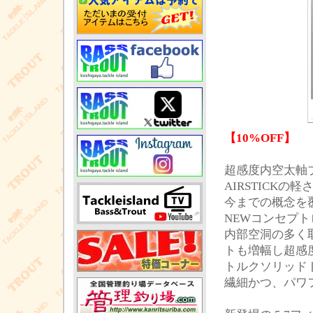
【10%OFF】
超感度内空太軸ブ
AIRSTICK
今までの概念を
NEWコンセプ
内部空洞の多く
トも増幅し超感
トルクソリッド
繊細かつ、パワフ