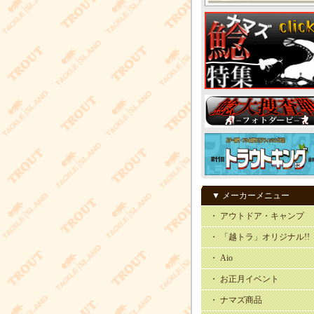
▼ メーカーメニュー
・ アウトドア・キャンプ
・ 「越トラ」オリジナル!!
・ Aio
・ お正月イベント
・ ナマズ商品