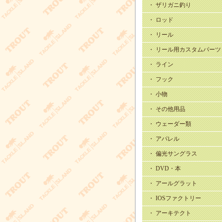
・ ザリガニ釣り
・ ロッド
・ リール
・ リール用カスタムパーツ
・ ライン
・ フック
・ 小物
・ その他用品
・ ウェーダー類
・ アパレル
・ 偏光サングラス
・ DVD・本
・ アールグラット
・ IOSファクトリー
・ アーキテクト