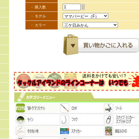
・ 購入数
・ モデル
・ カラー