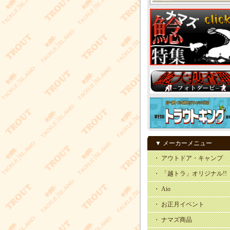
▼ メーカーメニュー
・ アウトドア・キャンプ
・ 「越トラ」オリジナル!!
・ Aio
・ お正月イベント
・ ナマズ商品