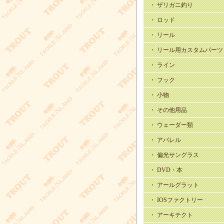
・ ザリガニ釣り
・ ロッド
・ リール
・ リール用カスタムパーツ
・ ライン
・ フック
・ 小物
・ その他用品
・ ウェーダー類
・ アパレル
・ 偏光サングラス
・ DVD・本
・ アールグラット
・ IOSファクトリー
・ アーキテクト