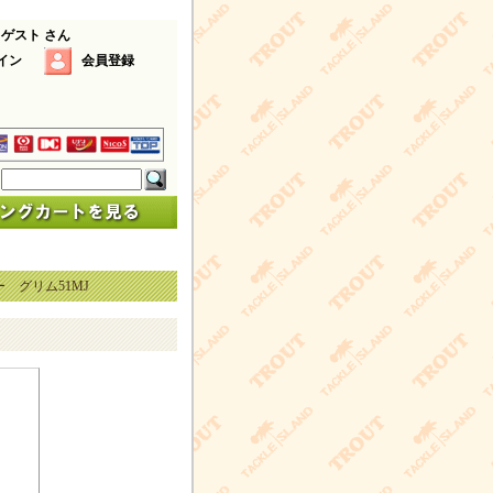
 ゲスト さん
イン
会員登録
 グリム51MJ