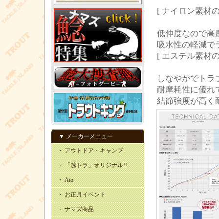
[ ナイロン素材
低伸度なので高
吸水性の軽減
[ エステル素材
しなやかでトラ
耐摩耗性に優れ
結節強度が高く
▼ メーカーメニュー
・ アウトドア・キャンプ
・ 「越トラ」オリジナル!!
・ Aio
・ お正月イベント
・ ナマズ商品