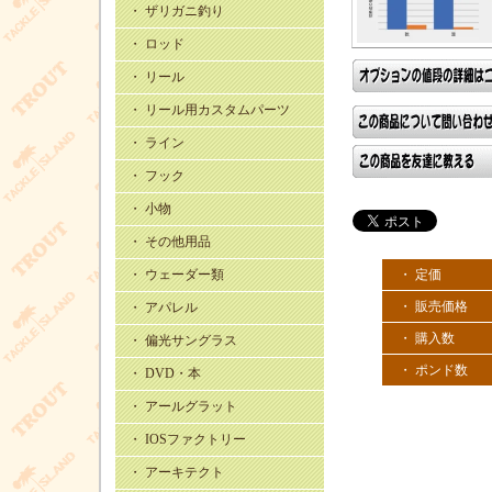
・ ザリガニ釣り
・ ロッド
・ リール
・ リール用カスタムパーツ
・ ライン
・ フック
・ 小物
・ その他用品
・ 定価
・ ウェーダー類
・ 販売価格
・ アパレル
・ 購入数
・ 偏光サングラス
・ ポンド数
・ DVD・本
・ アールグラット
・ IOSファクトリー
・ アーキテクト