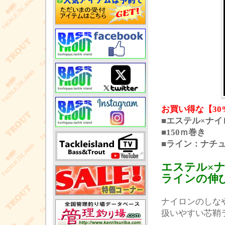
お買い得な【30
■エステル×ナイ
■150ｍ巻き
■ライン：ナチ
エステル×
ラインの伸
ナイロンのしな
扱いやすい芯鞘