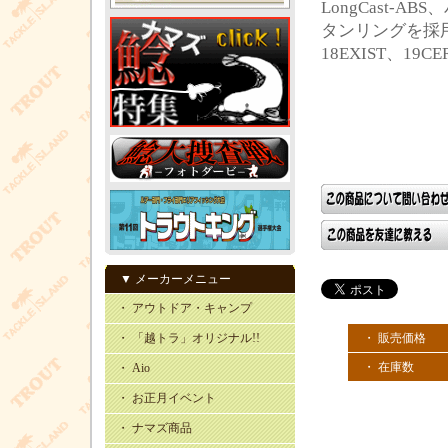
LongCast
タンリングを採用
18EXIST、19CE
▼ メーカーメニュー
・ アウトドア・キャンプ
・ 「越トラ」オリジナル!!
・ 販売価格
・ 在庫数
・ Aio
・ お正月イベント
・ ナマズ商品