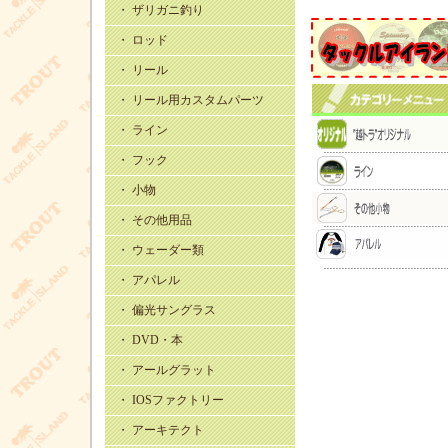
・ ザリガニ釣り
・ ロッド
・ リール
・ リール用カスタムパーツ
・ ライン
・ フック
・ 小物
・ その他用品
・ ウェーダー類
・ アパレル
・ 偏光サングラス
・ DVD・本
・ アールグラット
・ IOSファクトリー
・ アーキテクト