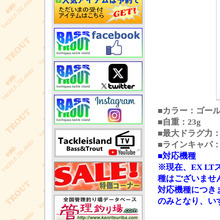
■カラー：ゴー
■自重：23g
■最大ドラグ力：
■ラインキャパ：ナイ
■対応機種
※現在、EX 
種はございませ
対応機種につきまして
のみとなり、い