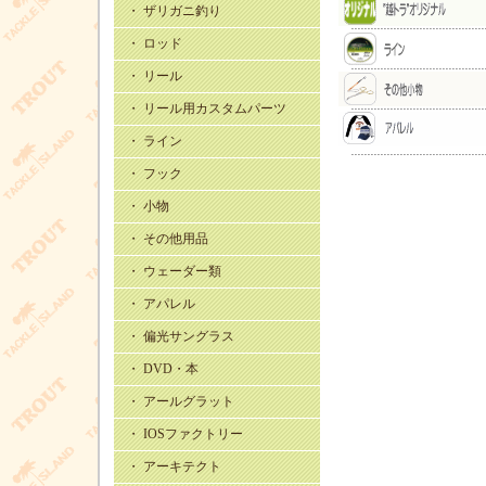
・ ザリガニ釣り
・ ロッド
・ リール
・ リール用カスタムパーツ
・ ライン
・ フック
・ 小物
・ その他用品
・ ウェーダー類
・ アパレル
・ 偏光サングラス
・ DVD・本
・ アールグラット
・ IOSファクトリー
・ アーキテクト