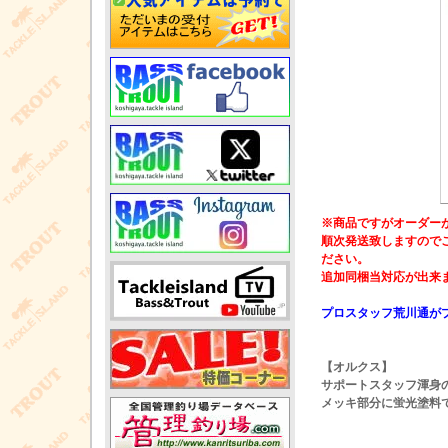
※商品ですがオーダー
順次発送致しますので
ださい。
追加同梱当対応が出来
プロスタッフ荒川通が
【オルクス】
サポートスタッフ渾身
メッキ部分に蛍光塗料