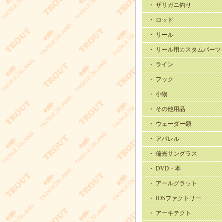
・ ザリガニ釣り
・ ロッド
・ リール
・ リール用カスタムパーツ
・ ライン
・ フック
・ 小物
・ その他用品
・ ウェーダー類
・ アパレル
・ 偏光サングラス
・ DVD・本
・ アールグラット
・ IOSファクトリー
・ アーキテクト