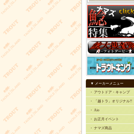
▼ メーカーメニュー
・ アウトドア・キャンプ
・ 「越トラ」オリジナル!!
・ Aio
・ お正月イベント
・ ナマズ商品