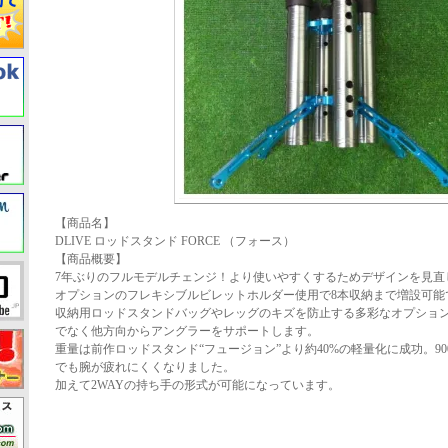
【商品名】
DLIVE ロッドスタンド FORCE （フォース）
【商品概要】
7年ぶりのフルモデルチェンジ！より使いやすくするためデザインを見直
オプションのフレキシブルビレットホルダー使用で8本収納まで増設可能
収納用ロッドスタンドバッグやレッグのキズを防止する多彩なオプショ
でなく他方向からアングラーをサポートします。
重量は前作ロッドスタンド“フュージョン”より約40%の軽量化に成功。9
でも腕が疲れにくくなりました。
加えて2WAYの持ち手の形式が可能になっています。