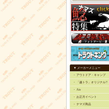
▼ メーカーメニュー
・ アウトドア・キャンプ
・ 「越トラ」オリジナル!!
・ Aio
・ お正月イベント
・ ナマズ商品