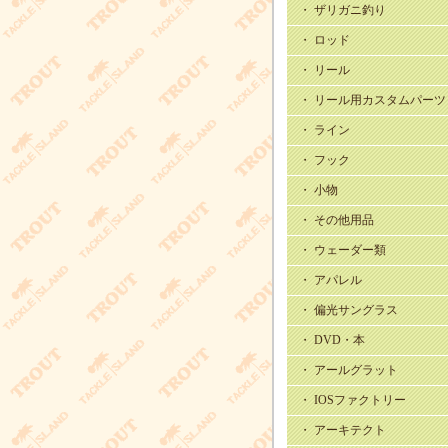
・ ザリガニ釣り
・ ロッド
・ リール
・ リール用カスタムパーツ
・ ライン
・ フック
・ 小物
・ その他用品
・ ウェーダー類
・ アパレル
・ 偏光サングラス
・ DVD・本
・ アールグラット
・ IOSファクトリー
・ アーキテクト