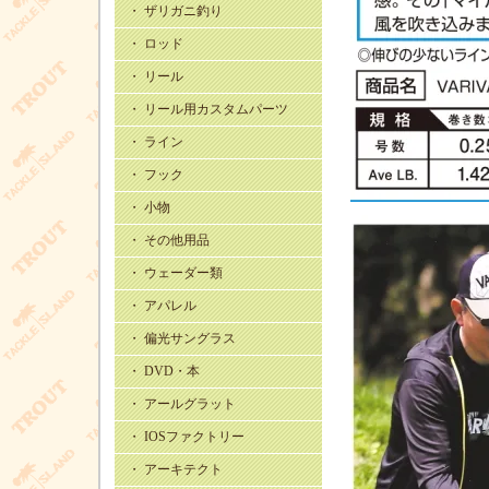
・ ザリガニ釣り
・ ロッド
・ リール
・ リール用カスタムパーツ
・ ライン
・ フック
・ 小物
・ その他用品
・ ウェーダー類
・ アパレル
・ 偏光サングラス
・ DVD・本
・ アールグラット
・ IOSファクトリー
・ アーキテクト