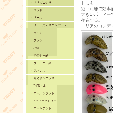
トにも
・ ザリガニ釣り
短い距離で効率
・ ロッド
大きいボディー
・ リール
存在する。
・ リール用カスタムパーツ
エリアのコンデ
・ ライン
・ フック
・ 小物
・ その他用品
・ ウェーダー類
・ アパレル
・ 偏光サングラス
・ DVD・本
・ アールグラット
・ IOSファクトリー
・ アーキテクト