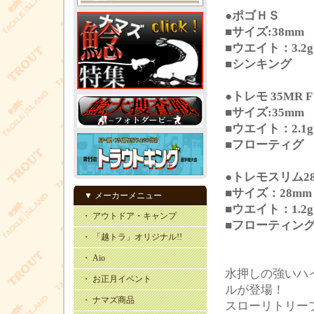
●ポゴＨＳ
■サイズ:38mm
■ウエイト：3.2g
■シンキング
●トレモ 35MR F
■サイズ:35mm
■ウエイト：2.1g
■フローティグ
●トレモスリム28
■サイズ：28mm
▼ メーカーメニュー
■ウエイト：1.2g
・ アウトドア・キャンプ
■フローティン
・ 「越トラ」オリジナル!!
・ Aio
水押しの強いハ
・ お正月イベント
ルが登場！
・ ナマズ商品
スローリトリー