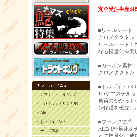
完全受注生産限
■リールシート
クロノタクトシ
ルールシート上
なる軽量化を実
■カーボン素材
クロノタクトシ
▼ メーカーメニュー
■トルザイト+SI
1lbやエステ
・ アウトドア・キャンプ
負荷のかかるトッ
・ 「越トラ」オリジナル!!
ン保護を優先し
・ Aio
■ブランク塗装
・ お正月イベント
ALEは軽量化
・ ナマズ商品
とで軽量化に成