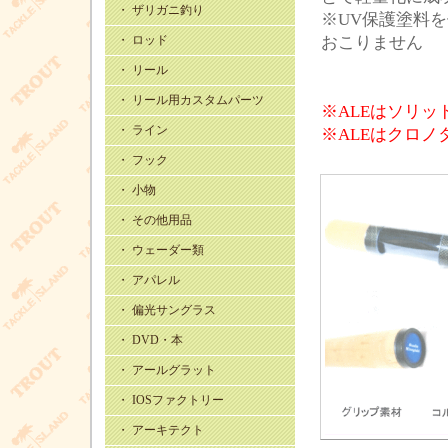
・ ザリガニ釣り
※UV保護塗料
・ ロッド
おこりません
・ リール
・ リール用カスタムパーツ
※ALEはソリ
・ ライン
※ALEはクロ
・ フック
・ 小物
・ その他用品
・ ウェーダー類
・ アパレル
・ 偏光サングラス
・ DVD・本
・ アールグラット
・ IOSファクトリー
・ アーキテクト