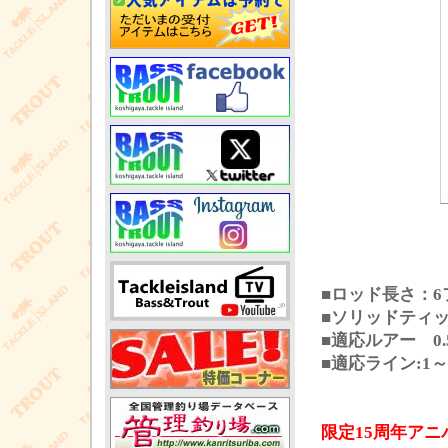
■ロッド長さ：6
■ソリッドティ
■適応ルアー 0.5
■適応ライン:1～3
限定15周年ア