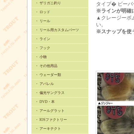
・ ザリガニ釣り
タイプ� ビー
※ラインが明確
・ ロッド
▲クレージーボ
・ リール
い。
・ リール用カスタムパーツ
※スナップを使
・ ライン
・ フック
・ 小物
・ その他用品
・ ウェーダー類
・ アパレル
・ 偏光サングラス
・ DVD・本
・ アールグラット
・ IOSファクトリー
・ アーキテクト