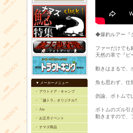
◆爆釣ルアー『
ファーだけでも
天然の革で『ビ
動きはまるで、
魚も思わず、仕
▼ メーカーメニュー
・ アウトドア・キャンプ
勿論、ボトムで
・ 「越トラ」オリジナル!!
ボトムのズル引
・ Aio
動きますので、
・ お正月イベント
・ ナマズ商品