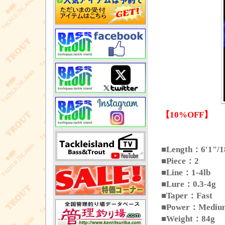
【10%OFF】
■Length：6'1"/
■Piece：2
■Line：1-4lb
■Lure：0.3-4g
■Taper：Fast
■Power：Medium
■Weight：84g