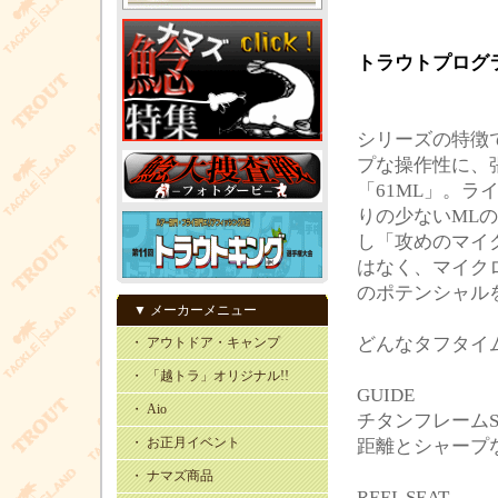
トラウトプログ
シリーズの特徴
プな操作性に、
「61ML」。
りの少ないML
し「攻めのマイ
はなく、マイク
のポテンシャル
▼ メーカーメニュー
どんなタフタイ
・ アウトドア・キャンプ
・ 「越トラ」オリジナル!!
GUIDE
・ Aio
チタンフレーム
・ お正月イベント
距離とシャープ
・ ナマズ商品
REEL SEAT