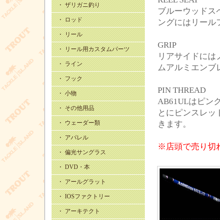
・ ザリガニ釣り
ブルーウッドス
・ ロッド
ングにはリール
・ リール
GRIP
・ リール用カスタムパーツ
リアサイドには
・ ライン
ムアルミエンブ
・ フック
PIN THREAD
・ 小物
AB61ULはピ
・ その他用品
とにピンスレッ
・ ウェーダー類
きます。
・ アパレル
※店頭で売り切
・ 偏光サングラス
・ DVD・本
・ アールグラット
・ IOSファクトリー
・ アーキテクト