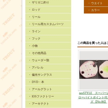
・ ザリガニ釣り
・ ウエイト
・ ロッド
・ カラー
・ リール
・ リール用カスタムパーツ
・ ライン
・ フック
この商品を買った人は
・ 小物
・ その他用品
・ ウェーダー類
・ アパレル
・ 偏光サングラス
・ DVD・本
・ アールグラット
neoSTYLE スーパ
・ IOSファクトリー
ローバイトポイント付
ズ 【No.86】
・ アーキテクト