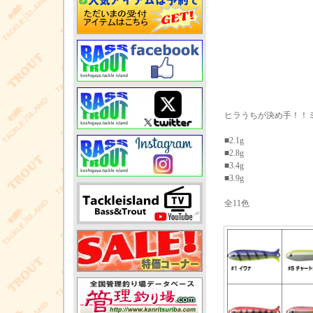
ヒラうちが決め手！！
■2.1g
■2.8g
■3.4g
■3.9g
全11色