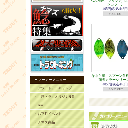
なぶら家 プリッジ 【1
ンカラー】
405円(税込446円
SOLD OUT
なぶら家 スプーン各種【
▼ メーカーメニュー
頂天カラーシリー
405円(税込446円
・ アウトドア・キャンプ
SOLD OUT
・ 「越トラ」オリジナル!!
・ Aio
・ お正月イベント
・ ナマズ商品