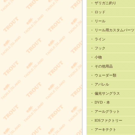
・ ザリガニ釣り
・ ロッド
・ リール
・ リール用カスタムパーツ
・ ライン
・ フック
・ 小物
・ その他用品
・ ウェーダー類
・ アパレル
・ 偏光サングラス
・ DVD・本
・ アールグラット
・ IOSファクトリー
・ アーキテクト