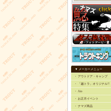
▼ メーカーメニュー
・ アウトドア・キャンプ
・ 「越トラ」オリジナル!!
・ Aio
・ お正月イベント
・ ナマズ商品