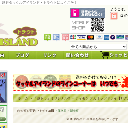
 越谷タックルアイランド・トラウトにようこそ！
ようこそ。
ログ
ホーム
＞
「越トラ」オリジナル!!
＞
ティモン デカミッツドライ【TI
[並び順を変更]
・おすすめ順
・価格順
・新着順
全 [1] 商品中 [1-1] 商品を表示しています。