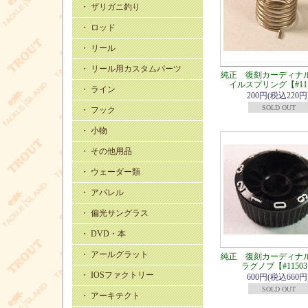
・ ザリガニ釣り
・ ロッド
・ リール
・ リール用カスタムパーツ
純正 復刻カーディナル
イルスプリング【#11
・ ライン
200円(税込220円
SOLD OUT
・ フック
・ 小物
・ その他用品
・ ウェーダー類
・ アパレル
・ 偏光サングラス
・ DVD・本
・ アールグラット
純正 復刻カーディナル
ラグノブ【#1150
・ IOSファクトリー
600円(税込660円
SOLD OUT
・ アーキテクト