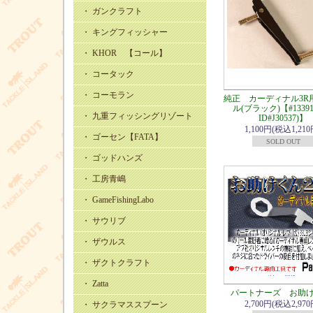
・ ガンクラフト
・ キングフィッシャー
・ KHOR 【コール】
・ コータック
・ コーモラン
純正 カーディナル3R
ル(ブラック)【#13391
・ 九重フィッシングリゾート
ID#J30537)】
1,100円(税込1,210
・ ゴーセン【FATA】
SOLD OUT
・ ゴッドハンズ
・ 工房青嶋
・ GameFishingLabo
・ サウリブ
・ ザウルス
・ ザクトクラフト
・ Zatta
パートナーズ お助け
2,700円(税込2,970
・ サクラマススプーン