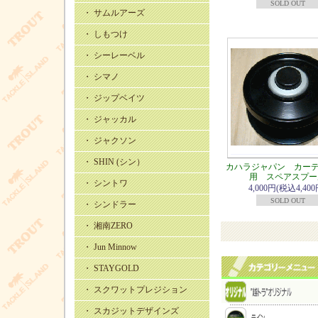
SOLD OUT
・ サムルアーズ
・ しもつけ
・ シーレーベル
・ シマノ
・ ジップベイツ
・ ジャッカル
・ ジャクソン
・ SHIN (シン）
カハラジャパン カーデ
用 スペアスプー
・ シントワ
4,000円(税込4,400
SOLD OUT
・ シンドラー
・ 湘南ZERO
・ Jun Minnow
・ STAYGOLD
・ スクワットプレジション
・ スカジットデザインズ