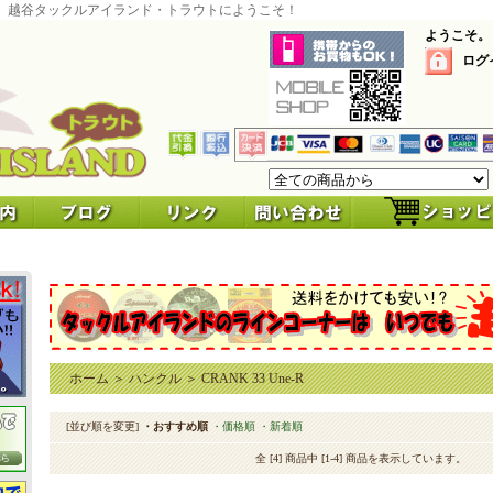
 越谷タックルアイランド・トラウトにようこそ！
ようこそ。
ログ
ホーム
＞
ハンクル
＞
CRANK 33 Une-R
[並び順を変更]
・おすすめ順
・価格順
・新着順
全 [4] 商品中 [1-4] 商品を表示しています。