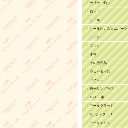
・ ザリガニ釣り
・ ロッド
・ リール
・ リール用カスタムパーツ
・ ライン
・ フック
・ 小物
・ その他用品
・ ウェーダー類
・ アパレル
・ 偏光サングラス
・ DVD・本
・ アールグラット
・ IOSファクトリー
・ アーキテクト