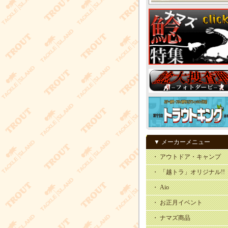
▼ メーカーメニュー
・ アウトドア・キャンプ
・ 「越トラ」オリジナル!!
・ Aio
・ お正月イベント
・ ナマズ商品