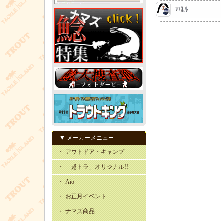
▼ メーカーメニュー
・ アウトドア・キャンプ
・ 「越トラ」オリジナル!!
・ Aio
・ お正月イベント
・ ナマズ商品