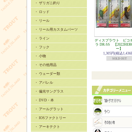
・ ザリガニ釣り
・ ロッド
・ リール
・ リール用カスタムパーツ
・ ライン
ディスプラウト ピコ
ラ DR-SS 【2022HER
・ フック
ー】
1,305円(税込1,436
・ 小物
SOLD OUT
・ その他用品
・ ウェーダー類
・ アパレル
・ 偏光サングラス
・ DVD・本
・ アールグラット
・ IOSファクトリー
・ アーキテクト