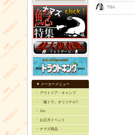
▼ メーカーメニュー
・ アウトドア・キャンプ
・ 「越トラ」オリジナル!!
・ Aio
・ お正月イベント
・ ナマズ商品