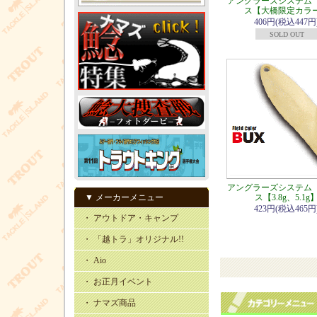
アングラーズシステム
ス【大橋限定カラ
406円(税込447円
SOLD OUT
アングラーズシステム
▼ メーカーメニュー
ス【3.8g、5.1g
423円(税込465円
・ アウトドア・キャンプ
・ 「越トラ」オリジナル!!
・ Aio
・ お正月イベント
・ ナマズ商品