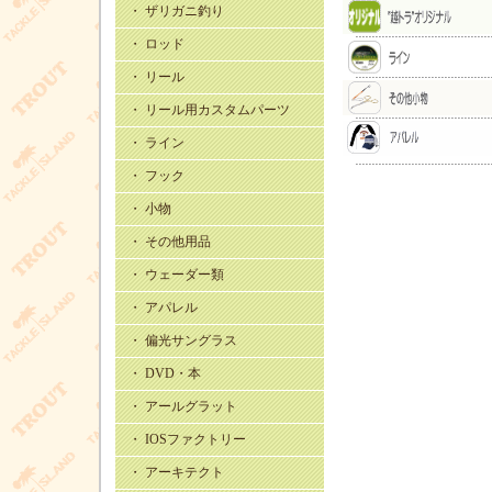
・ ザリガニ釣り
・ ロッド
・ リール
・ リール用カスタムパーツ
・ ライン
・ フック
・ 小物
・ その他用品
・ ウェーダー類
・ アパレル
・ 偏光サングラス
・ DVD・本
・ アールグラット
・ IOSファクトリー
・ アーキテクト