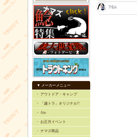
▼ メーカーメニュー
・ アウトドア・キャンプ
・ 「越トラ」オリジナル!!
・ Aio
・ お正月イベント
・ ナマズ商品