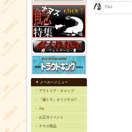
▼ メーカーメニュー
・ アウトドア・キャンプ
・ 「越トラ」オリジナル!!
・ Aio
・ お正月イベント
・ ナマズ商品