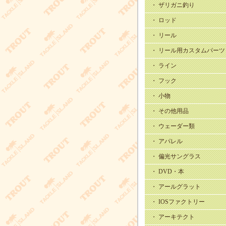
・ ザリガニ釣り
・ ロッド
・ リール
・ リール用カスタムパーツ
・ ライン
・ フック
・ 小物
・ その他用品
・ ウェーダー類
・ アパレル
・ 偏光サングラス
・ DVD・本
・ アールグラット
・ IOSファクトリー
・ アーキテクト