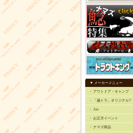
▼ メーカーメニュー
・ アウトドア・キャンプ
・ 「越トラ」オリジナル!!
・ Aio
・ お正月イベント
・ ナマズ商品