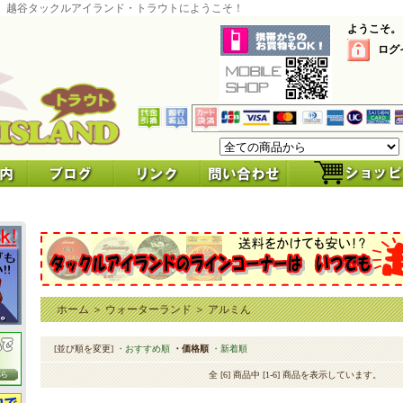
 越谷タックルアイランド・トラウトにようこそ！
ようこそ。
ログ
ホーム
＞
ウォーターランド
＞
アルミん
[並び順を変更]
・おすすめ順
・価格順
・新着順
全 [6] 商品中 [1-6] 商品を表示しています。