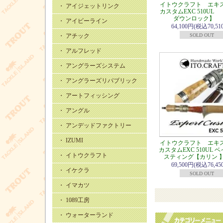
イトウクラフト エキ
・ アイジェットリンク
カスタムEXC 510UL
ダウンロック】
・ アイビーライン
64,100円(税込70,51
・ アチック
SOLD OUT
・ アルフレッド
・ アングラーズシステム
・ アングラーズリパブリック
・ アートフィッシング
・ アングル
・ アンデッドファクトリー
・ IZUMI
イトウクラフト エキ
カスタムEXC 510UL 
・ イトウクラフト
スティング【カリン 
69,500円(税込76,45
・ イケクラ
SOLD OUT
・ イマカツ
・ 1089工房
・ ウォーターランド