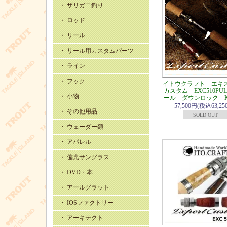
・ ザリガニ釣り
・ ロッド
・ リール
・ リール用カスタムパーツ
・ ライン
・ フック
イトウクラフト エキ
カスタム EXC510PU
・ 小物
ール ダウンロック 
57,500円(税込63,25
・ その他用品
SOLD OUT
・ ウェーダー類
・ アパレル
・ 偏光サングラス
・ DVD・本
・ アールグラット
・ IOSファクトリー
・ アーキテクト