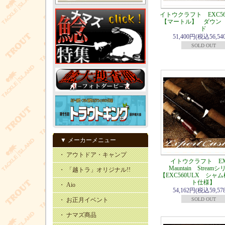
イトウクラフト EXC5
【マートル】 ダウン 
ド
51,400円(税込56,54
SOLD OUT
▼ メーカーメニュー
・ アウトドア・キャンプ
イトウクラフト E
Mauntain Stream
・ 「越トラ」オリジナル!!
【EXC560ULX シャ
ト仕様】
・ Aio
54,162円(税込59,57
・ お正月イベント
SOLD OUT
・ ナマズ商品