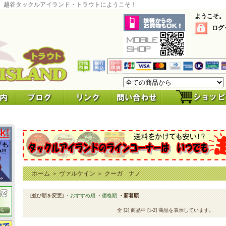
 越谷タックルアイランド・トラウトにようこそ！
ようこそ。
ログ
ホーム
＞
ヴァルケイン
＞
クーガ ナノ
[並び順を変更]
・おすすめ順
・価格順
・新着順
全 [2] 商品中 [1-2] 商品を表示しています。