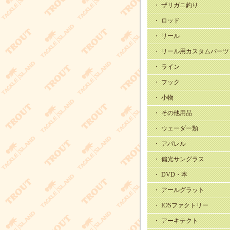
・ ザリガニ釣り
・ ロッド
・ リール
・ リール用カスタムパーツ
・ ライン
・ フック
・ 小物
・ その他用品
・ ウェーダー類
・ アパレル
・ 偏光サングラス
・ DVD・本
・ アールグラット
・ IOSファクトリー
・ アーキテクト