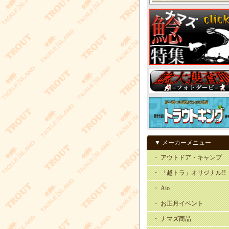
▼ メーカーメニュー
・ アウトドア・キャンプ
・ 「越トラ」オリジナル!!
・ Aio
・ お正月イベント
・ ナマズ商品