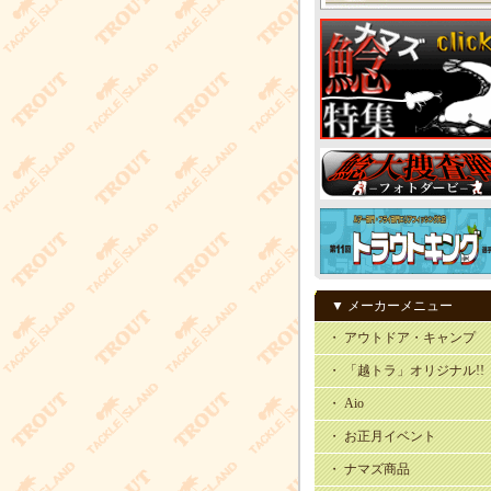
▼ メーカーメニュー
・ アウトドア・キャンプ
・ 「越トラ」オリジナル!!
・ Aio
・ お正月イベント
・ ナマズ商品