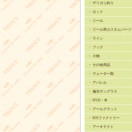
・ ザリガニ釣り
・ ロッド
・ リール
・ リール用カスタムパーツ
・ ライン
・ フック
・ 小物
・ その他用品
・ ウェーダー類
・ アパレル
・ 偏光サングラス
・ DVD・本
・ アールグラット
・ IOSファクトリー
・ アーキテクト