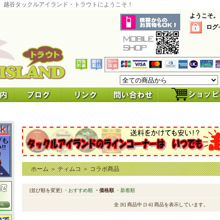
 越谷タックルアイランド・トラウトにようこそ！
ようこそ。
ログ
ホーム
＞
ティムコ
＞
コラボ商品
[並び順を変更]
・おすすめ順
・価格順
・新着順
全 [6] 商品中 [1-6] 商品を表示しています。