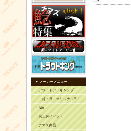
▼ メーカーメニュー
・ アウトドア・キャンプ
・ 「越トラ」オリジナル!!
・ Aio
・ お正月イベント
・ ナマズ商品