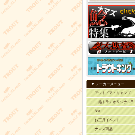
▼ メーカーメニュー
・ アウトドア・キャンプ
・ 「越トラ」オリジナル!!
・ Aio
・ お正月イベント
・ ナマズ商品