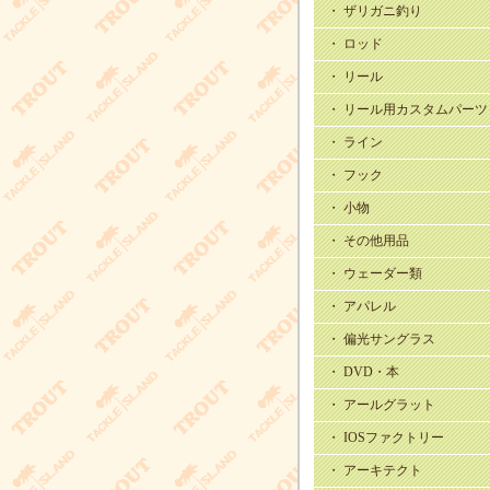
・ ザリガニ釣り
・ ロッド
・ リール
・ リール用カスタムパーツ
・ ライン
・ フック
・ 小物
・ その他用品
・ ウェーダー類
・ アパレル
・ 偏光サングラス
・ DVD・本
・ アールグラット
・ IOSファクトリー
・ アーキテクト