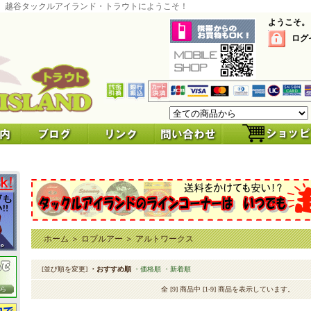
 越谷タックルアイランド・トラウトにようこそ！
ようこそ。
ログ
ホーム
＞
ロブルアー
＞
アルトワークス
[並び順を変更]
・おすすめ順
・価格順
・新着順
全 [9] 商品中 [1-9] 商品を表示しています。