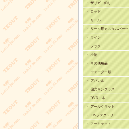
・ ザリガニ釣り
・ ロッド
・ リール
・ リール用カスタムパーツ
・ ライン
・ フック
・ 小物
・ その他用品
・ ウェーダー類
・ アパレル
・ 偏光サングラス
・ DVD・本
・ アールグラット
・ IOSファクトリー
・ アーキテクト