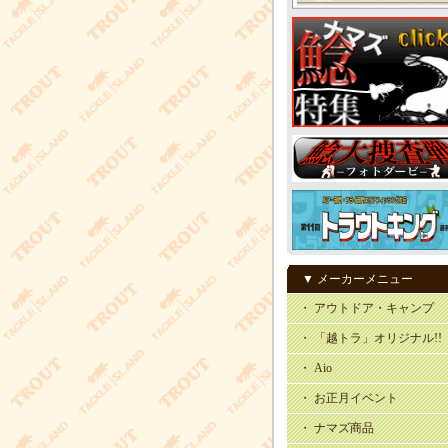
▼ メーカーメニュー
・ アウトドア・キャンプ
・ 「越トラ」オリジナル!!
・ Aio
・ お正月イベント
・ ナマズ商品