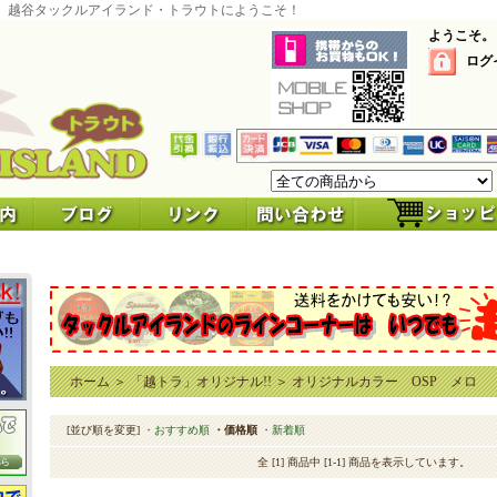
 越谷タックルアイランド・トラウトにようこそ！
ようこそ。
ログ
ホーム
＞
「越トラ」オリジナル!!
＞
オリジナルカラー OSP メロ
[並び順を変更]
・おすすめ順
・価格順
・新着順
全 [1] 商品中 [1-1] 商品を表示しています。