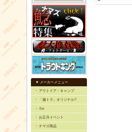
▼ メーカーメニュー
・ アウトドア・キャンプ
・ 「越トラ」オリジナル!!
・ Aio
・ お正月イベント
・ ナマズ商品