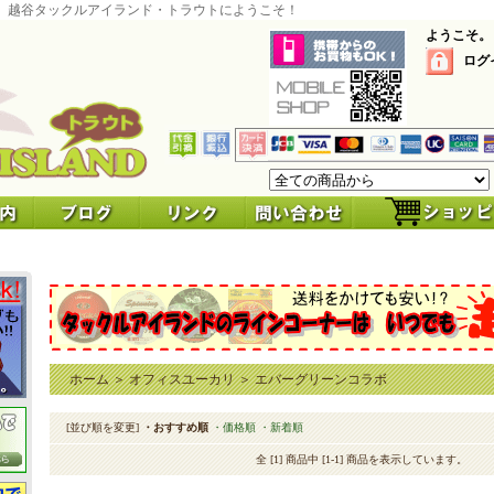
 越谷タックルアイランド・トラウトにようこそ！
ようこそ。
ログ
ホーム
＞
オフィスユーカリ
＞
エバーグリーンコラボ
[並び順を変更]
・おすすめ順
・価格順
・新着順
全 [1] 商品中 [1-1] 商品を表示しています。