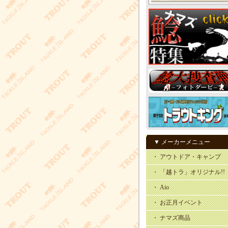
▼ メーカーメニュー
・ アウトドア・キャンプ
・ 「越トラ」オリジナル!!
・ Aio
・ お正月イベント
・ ナマズ商品