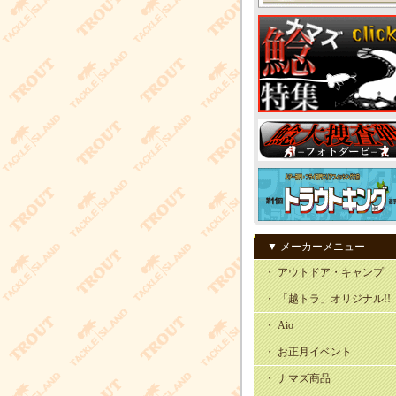
▼ メーカーメニュー
・ アウトドア・キャンプ
・ 「越トラ」オリジナル!!
・ Aio
・ お正月イベント
・ ナマズ商品