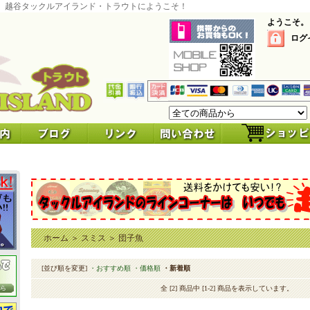
 越谷タックルアイランド・トラウトにようこそ！
ようこそ。
ログ
ホーム
＞
スミス
＞
団子魚
[並び順を変更]
・おすすめ順
・価格順
・新着順
全 [2] 商品中 [1-2] 商品を表示しています。