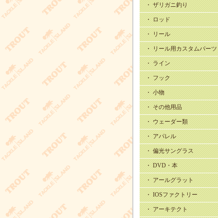
・ ザリガニ釣り
・ ロッド
・ リール
・ リール用カスタムパーツ
・ ライン
・ フック
・ 小物
・ その他用品
・ ウェーダー類
・ アパレル
・ 偏光サングラス
・ DVD・本
・ アールグラット
・ IOSファクトリー
・ アーキテクト