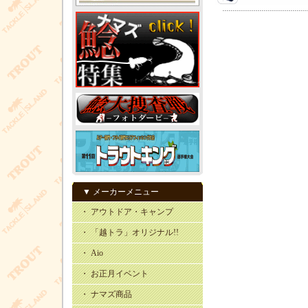
▼ メーカーメニュー
・ アウトドア・キャンプ
・ 「越トラ」オリジナル!!
・ Aio
・ お正月イベント
・ ナマズ商品