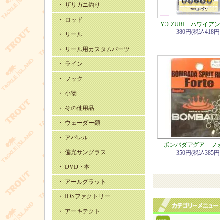
・ ザリガニ釣り
・ ロッド
YO-ZURI ハワイア
380円(税込418円
・ リール
・ リール用カスタムパーツ
・ ライン
・ フック
・ 小物
・ その他用品
・ ウェーダー類
・ アパレル
ボンバダアグア フ
・ 偏光サングラス
350円(税込385円
・ DVD・本
・ アールグラット
・ IOSファクトリー
・ アーキテクト