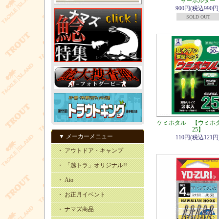
ャーホルダー
900円(税込990円
SOLD OUT
ケミホタル 【ウミホ
25】
▼ メーカーメニュー
110円(税込121円
・ アウトドア・キャンプ
・ 「越トラ」オリジナル!!
・ Aio
・ お正月イベント
・ ナマズ商品